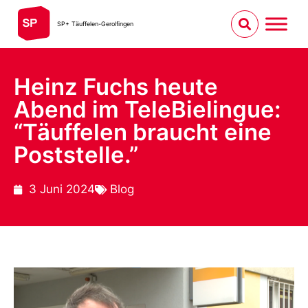
SP+ Täuffelen-Gerolfingen
Heinz Fuchs heute
Abend im TeleBielingue:
“Täuffelen braucht eine
Poststelle.”
3 Juni 2024
Blog